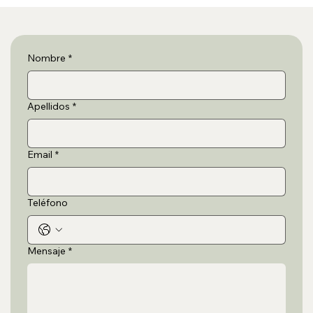
Autocaravana y normativa: dónde se puede
pernoctar legalmente en España y Europa (guía
práctica para 2026 gratis)
Nombre
*
Apellidos
*
Email
*
Teléfono
Mensaje
*