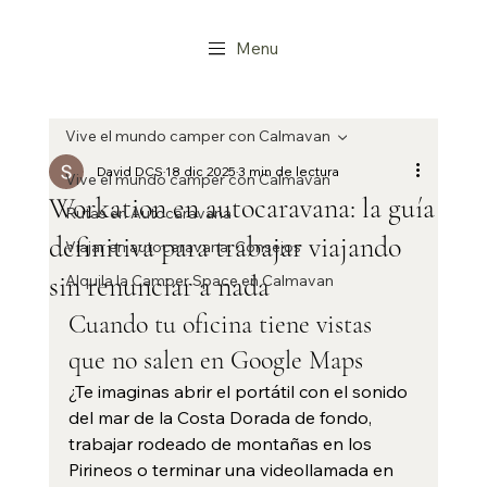
Menu
Vive el mundo camper con Calmavan
David DCS
18 dic 2025
3 min de lectura
Vive el mundo camper con Calmavan
Workation en autocaravana: la guía
Rutas en Autocaravana
definitiva para trabajar viajando
Viajar en autocaravana: Consejos
sin renunciar a nada
Alquila la Camper Space en Calmavan
Cuando tu oficina tiene vistas 
que no salen en Google Maps
¿Te imaginas abrir el portátil con el sonido 
del mar de la Costa Dorada de fondo, 
trabajar rodeado de montañas en los 
Pirineos o terminar una videollamada en 