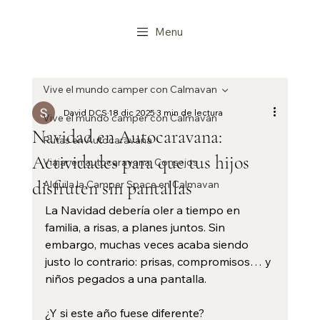
Menu
Vive el mundo camper con Calmavan
David DCS
18 dic 2025
3 min de lectura
Vive el mundo camper con Calmavan
Navidad en Autocaravana:
Rutas en Autocaravana
Actividades para que tus hijos
Viajar en autocaravana: Consejos
disfruten sin pantallas
Alquila la Camper Space en Calmavan
La Navidad debería oler a tiempo en 
familia, a risas, a planes juntos. Sin 
embargo, muchas veces acaba siendo 
justo lo contrario: prisas, compromisos… y 
niños pegados a una pantalla.
¿Y si este año fuese diferente?