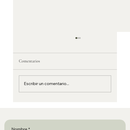
Comentarios
Escribir un comentario...
Autocaravana y normativa: dónde se puede
pernoctar legalmente en España y Europa (guía
práctica para 2026 gratis)
Nombre
*