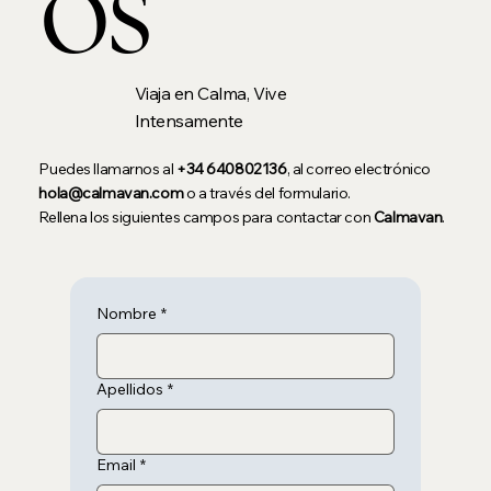
os
Viaja en Calma, Vive
Intensamente
Puedes llamarnos al
+34 640802136
, al correo electrónico
hola@calmavan.com
o a través del formulario.
Rellena los siguientes campos para contactar con
Calmavan
.
Nombre
*
Apellidos
*
Email
*