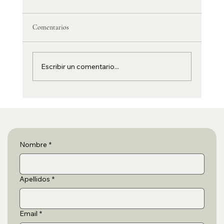
Comentarios
Escribir un comentario...
Preparando tu primer viaje en autocaravana con
Calmavan
Nombre
*
Apellidos
*
Email
*