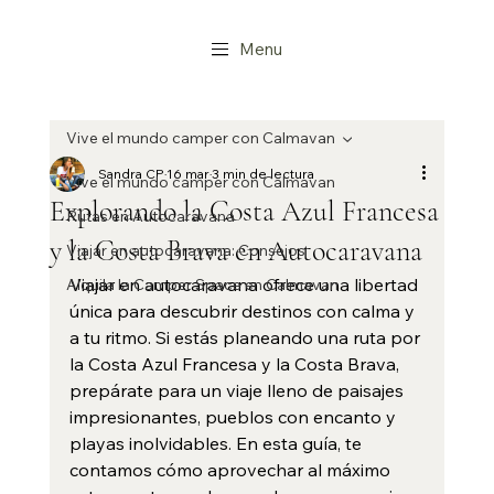
Menu
Vive el mundo camper con Calmavan
Sandra CP
16 mar
3 min de lectura
Vive el mundo camper con Calmavan
Explorando la Costa Azul Francesa
Rutas en Autocaravana
y la Costa Brava en Autocaravana
Viajar en autocaravana: Consejos
Viajar en autocaravana ofrece una libertad 
Alquila la Camper Space en Calmavan
única para descubrir destinos con calma y 
a tu ritmo. Si estás planeando una ruta por 
la Costa Azul Francesa y la Costa Brava, 
prepárate para un viaje lleno de paisajes 
impresionantes, pueblos con encanto y 
playas inolvidables. En esta guía, te 
contamos cómo aprovechar al máximo 