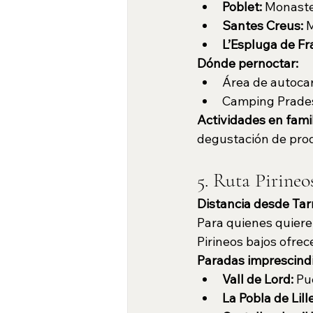
Poblet:
 Monaster
Santes Creus:
 
L’Espluga de Fr
Dónde pernoctar:
Área de autoca
Camping Prade
Actividades en famil
degustación de prod
5. Ruta Pirineo
Distancia desde Tar
Para quienes quieren
Pirineos bajos ofrec
Paradas imprescindi
Vall de Lord:
 Pu
La Pobla de Lille