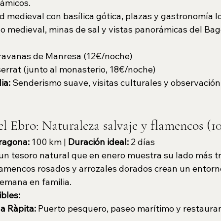
ámicos.
d medieval con basílica gótica, plazas y gastronomía lo
llo medieval, minas de sal y vistas panorámicas del Bag
ravanas de Manresa (12€/noche)
rrat (junto al monasterio, 18€/noche)
ia: 
Senderismo suave, visitas culturales y observación 
el Ebro: Naturaleza salvaje y flamencos (
ragona:
 100 km | 
Duración ideal:
 2 días
 un tesoro natural que en enero muestra su lado más tr
flamencos rosados y arrozales dorados crean un entorn
semana en familia.
bles:
a Ràpita:
 Puerto pesquero, paseo marítimo y restaura