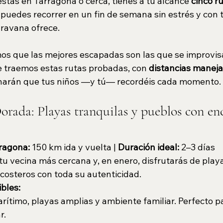
stás en Tarragona o cerca, tienes a tu alcance 
cinco ru
 puedes recorrer en un fin de semana sin estrés y con t
ravana ofrece.
os que las mejores escapadas son las que se improvis
te traemos estas rutas probadas, con 
distancias maneja
 harán que tus niños —y tú— recordéis cada momento.
orada: Playas tranquilas y pueblos con en
ragona:
 150 km ida y vuelta | 
Duración ideal:
 2–3 días
u vecina más cercana y, en enero, disfrutarás de playa
 costeros con toda su autenticidad.
bles:
rítimo, playas amplias y ambiente familiar. Perfecto 
r.