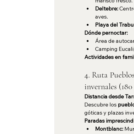
marisco fresco.
Deltebre:
 Centr
aves.
Playa del Trabu
Dónde pernoctar:
Área de autocar
Camping Eucali
Actividades en famil
4. Ruta Pueblos
invernales (18
Distancia desde Tar
Descubre los 
pueblo
góticas y plazas in
Paradas imprescindi
Montblanc:
 Mur