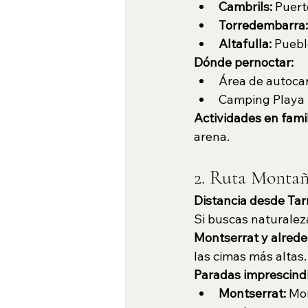
Cambrils:
 Puert
Torredembarra:
Altafulla:
 Puebl
Dónde pernoctar:
Área de autocar
Camping Playa M
Actividades en famil
arena.
2. Ruta Montaña
Distancia desde Tar
Si buscas naturaleza,
Montserrat y alred
las cimas más altas.
Paradas imprescindi
Montserrat:
 Mo