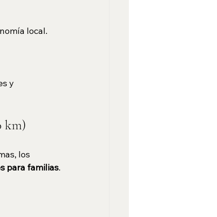
nomía local.
es y 
20 km)
as, los 
s para familias
.