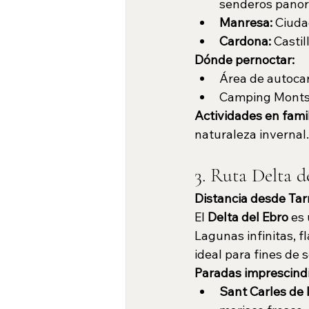
senderos panor
Manresa:
 Ciuda
Cardona:
 Casti
Dónde pernoctar:
Área de autoca
Camping Montse
Actividades en famil
naturaleza invernal.
3. Ruta Delta d
Distancia desde Tar
El 
Delta del Ebro
 es
Lagunas infinitas, 
ideal para fines de 
Paradas imprescindi
Sant Carles de l