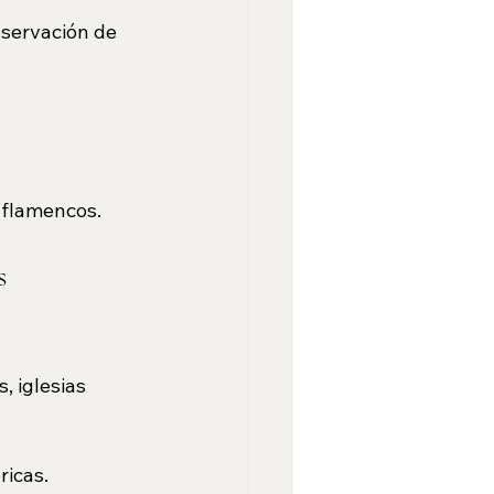
bservación de 
 flamencos.
s 
, iglesias 
ricas.