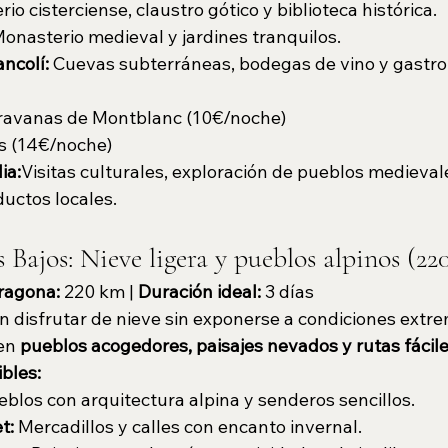
io cisterciense, claustro gótico y biblioteca histórica.
Monasterio medieval y jardines tranquilos.
ancolí:
 Cuevas subterráneas, bodegas de vino y gastro
ravanas de Montblanc (10€/noche)
s (14€/noche)
ia:
Visitas culturales, exploración de pueblos medieval
uctos locales.
s Bajos: Nieve ligera y pueblos alpinos (2
ragona:
 220 km | 
Duración ideal:
 3 días
 disfrutar de nieve sin exponerse a condiciones extrem
en 
pueblos acogedores, paisajes nevados y rutas fácile
bles:
eblos con arquitectura alpina y senderos sencillos.
t:
 Mercadillos y calles con encanto invernal.