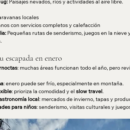
Hug:
 Paisajes nevados, ríos y actividades al aire libre.
aravanas locales
os con servicios completos y calefacción
ia: 
Pequeñas rutas de senderismo, juegos en la nieve y 
.
tu escapada en enero
ernoctas
: muchas áreas funcionan todo el año, pero revi
ma
: enero puede ser frío, especialmente en montaña.
exible
: prioriza la comodidad y el 
slow travel
.
gastronomía local
: mercados de invierno, tapas y produ
ades para niños
: senderismo, visitas culturales y juegos 