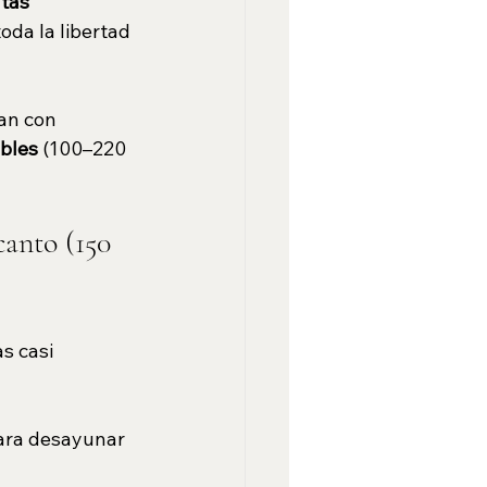
tas 
oda la libertad 
an con 
bles
 (100–220 
canto (150 
s casi 
para desayunar 