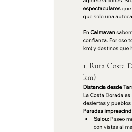
aglomeraciones. Si e
espectaculares
 que
que solo una autoca
En 
Calmavan
 sabem
confianza. Por eso 
km) y destinos que
1. Ruta Costa D
km)
Distancia desde Tar
La Costa Dorada es t
desiertas y pueblos
Paradas imprescindi
Salou:
 Paseo ma
con vistas al ma