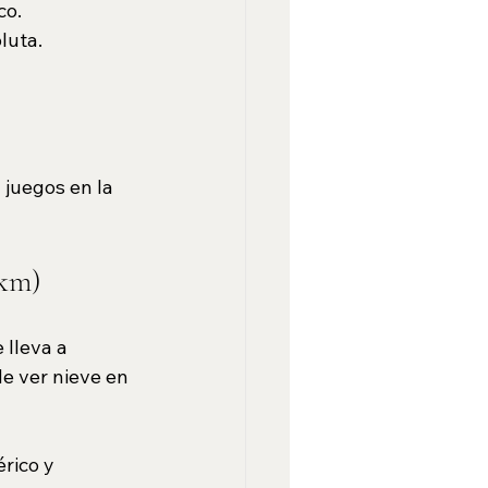
co.
luta.
 juegos en la 
 km)
 lleva a 
de ver nieve en 
rico y 