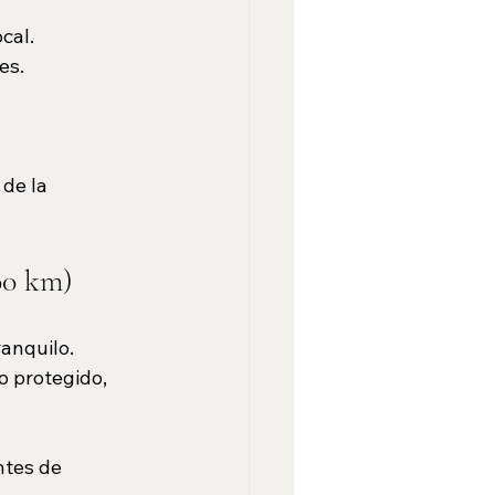
cal.
es.
de la 
100 km)
anquilo. 
o protegido, 
ntes de 