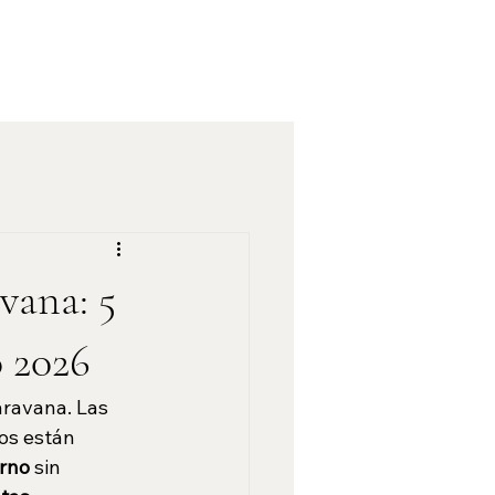
vana: 5
o 2026
ravana. Las 
os están 
erno
 sin 