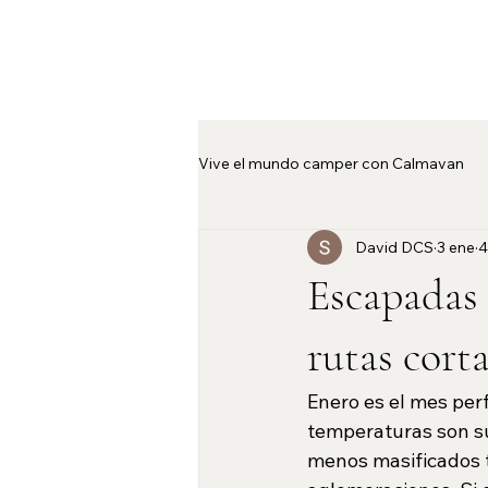
Vive el mundo camper con Calmavan
David DCS
3 ene
4
Alquila la Camper Space en Calma
Escapadas 
rutas cort
Enero es el mes per
temperaturas son sua
menos masificados tr