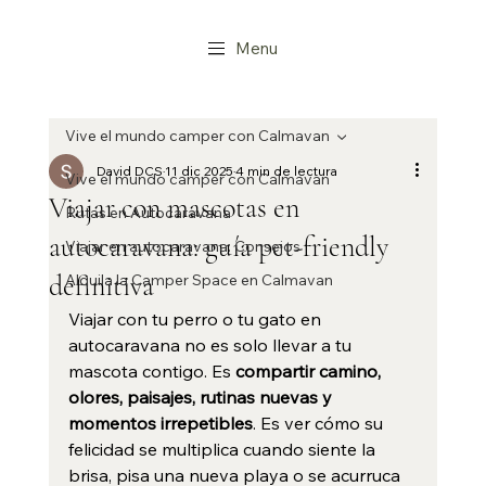
Menu
Vive el mundo camper con Calmavan
David DCS
11 dic 2025
4 min de lectura
Vive el mundo camper con Calmavan
Viajar con mascotas en
Rutas en Autocaravana
autocaravana: guía pet-friendly
Viajar en autocaravana: Consejos
definitiva
Alquila la Camper Space en Calmavan
Viajar con tu perro o tu gato en 
autocaravana no es solo llevar a tu 
mascota contigo. Es 
compartir camino, 
olores, paisajes, rutinas nuevas y 
momentos irrepetibles
. Es ver cómo su 
felicidad se multiplica cuando siente la 
brisa, pisa una nueva playa o se acurruca 