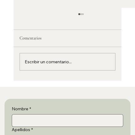
Comentarios
Escribir un comentario...
Autocaravana y normativa: dónde se puede
pernoctar legalmente en España y Europa (guía
práctica para 2026 gratis)
Nombre
*
Apellidos
*