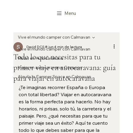
Menu
Vive el mundo camper con Calmavan
David DCS
8 jun
4 min de lectura
Vive el mundo camper con Calmavan
Todo lo que necesitas para tu
Rutas en Autocaravana
primer viaje en autocaravana: guía
Viajar en autocaravana: Consejos
para viajar en autocaravana
Alquila la Camper Space en Calmavan
¿Te imaginas recorrer España o Europa 
con total libertad? Viajar en autocaravana 
es la forma perfecta para hacerlo. No hay 
horarios, ni prisas, solo tú, la carretera y el 
paisaje. Pero, ¿qué necesitas para que tu 
primer viaje sea un éxito? Aquí te cuento 
todo lo que debes saber para que la 