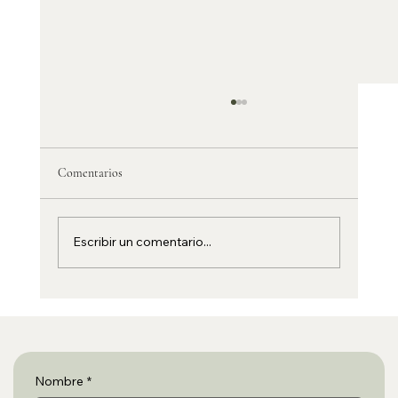
Comentarios
Escribir un comentario...
Preparando tu primer viaje en autocaravana con
Calmavan
Nombre
*