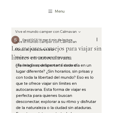
Menu
Vive el mundo camper con Calmavan
David DCS
16 mar
4 min de lectura
Vive el mundo camper con Calmavan
Los mejores consejos para viajar sin
Rutas en Autocaravana
límites en autocaravana
Viajar en autocaravana: Consejos
¿Te imaginas despertarte cada día en un 
Alquila la Camper Space en Calmavan
lugar diferente? ¿Sin horarios, sin prisas y 
con toda la libertad del mundo? Eso es lo 
que te ofrece viajar sin límites en 
autocaravana. Esta forma de viajar es 
perfecta para quienes buscan 
desconectar, explorar a su ritmo y disfrutar 
de la naturaleza o la ciudad sin ataduras. 