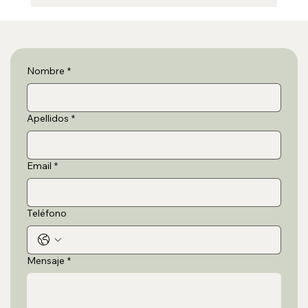
Preparando tu primer viaje en autocaravana con
Calmavan
Nombre
*
Apellidos
*
Email
*
Teléfono
Mensaje
*