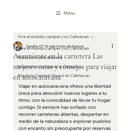
Menu
Vive el mundo camper con Calmavan
Sandra CP
16 mar
4 min de lectura
Vive el mundo camper con Calmavan
Aventúrate en la carretera Las
Rutas en Autocaravana
mejores rutas y consejos para viajar
Viajar en autocaravana: Consejos
en autocaravana
Alquila la Camper Space en Calmavan
Viajar en autocaravana ofrece una libertad 
única para descubrir nuevos lugares a tu 
ritmo, con la comodidad de llevar tu hogar 
contigo. Si siempre has soñado con 
recorrer carreteras abiertas, despertar en 
medio de la naturaleza o explorar pueblos 
con encanto sin preocuparte por reservas 