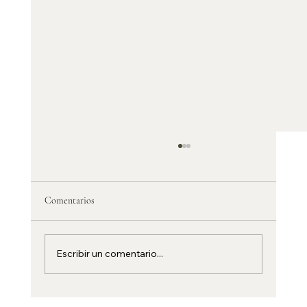
Comentarios
Escribir un comentario...
Preparando tu primer viaje en autocaravana con