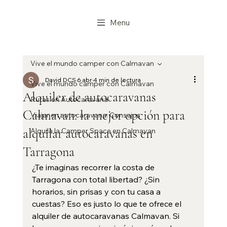
Menu
Vive el mundo camper con Calmavan
David DCS
6 abr
4 min de lectura
Vive el mundo camper con Calmavan
Alquiler de autocaravanas
Rutas en Autocaravana
Calmavan: la mejor opción para
Viajar en autocaravana: Consejos
alquilar autocaravanas en
Alquila la Camper Space en Calmavan
Tarragona
¿Te imaginas recorrer la costa de 
Tarragona con total libertad? ¿Sin 
horarios, sin prisas y con tu casa a 
cuestas? Eso es justo lo que te ofrece el 
alquiler de autocaravanas Calmavan. Si 