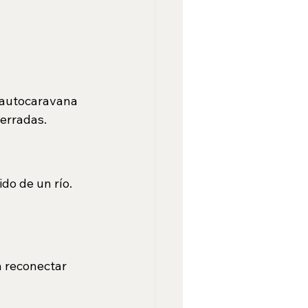
 autocaravana 
cerradas.
do de un río. 
a reconectar 