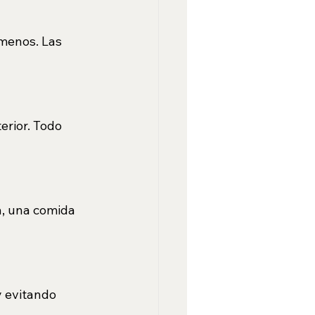
 menos. Las 
rior. Todo 
a, una comida 
 evitando 