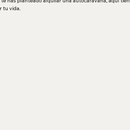
 te has planteado alquilar una autocaravana, aquí tien
 tu vida.