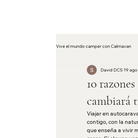
Vive el mundo camper con Calmavan
David DCS
19 ago
Alquila la Camper Space en Calma
10 razones
cambiará t
Viajar en autocarav
contigo, con la nat
que enseña a vivir m