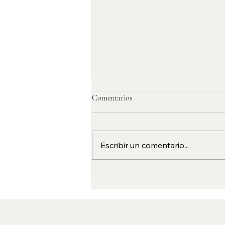
Comentarios
Escribir un comentario...
Viajar en autocaravana en
invierno 2026: rutas y consejos
para disfrutar España y Portugal